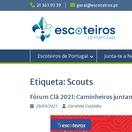
Skip
21 363 93 39
geral@escoteiros.pt
to
content
Escoteiros de Portugal
Junta-te a N
Etiqueta:
Scouts
Fórum Clã 2021: Caminheiros juntam
29/03/2021
Carolina Custódio