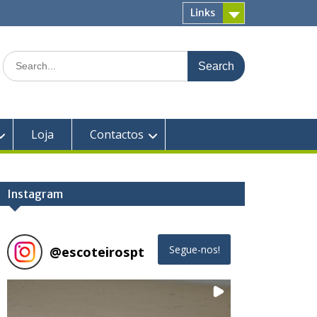
Links
Search
for:
Loja
Contactos
Instagram
@
escoteirospt
Segue-nos!