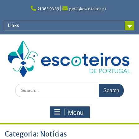
Skip
to
21 363 93 39
geral@escoteiros.pt
content
Links
Search
for:
Menu
Categoria:
Notícias