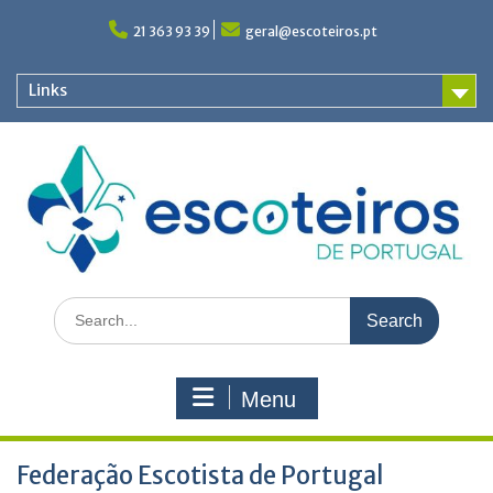
Skip
to
21 363 93 39
geral@escoteiros.pt
content
Links
Search
for:
Menu
Federação Escotista de Portugal