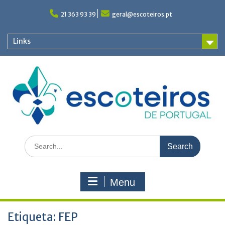
Skip
to
21 363 93 39
geral@escoteiros.pt
content
Links
Search
for:
Menu
Etiqueta:
FEP