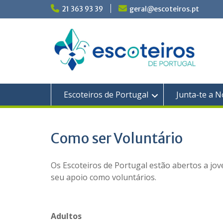
Skip
21 363 93 39
geral@escoteiros.pt
to
content
Escoteiros de Portugal
Junta-te a N
Como ser Voluntário
Os Escoteiros de Portugal estão abertos a jov
seu apoio como voluntários.
Adultos