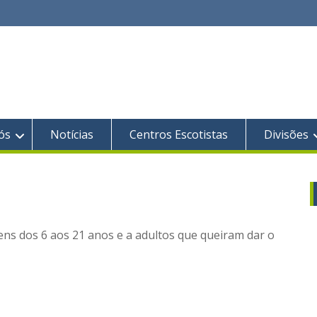
ós
Notícias
Centros Escotistas
Divisões
ens dos 6 aos 21 anos e a adultos que queiram dar o