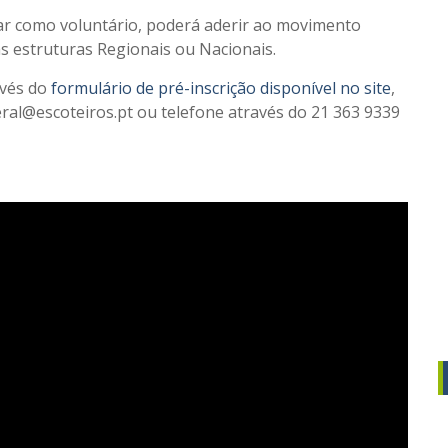
ar como voluntário, poderá aderir ao movimento
s estruturas Regionais ou Nacionais.
avés do
formulário de pré-inscrição disponível no site
,
eral@escoteiros.pt ou telefone através do 21 363 9339