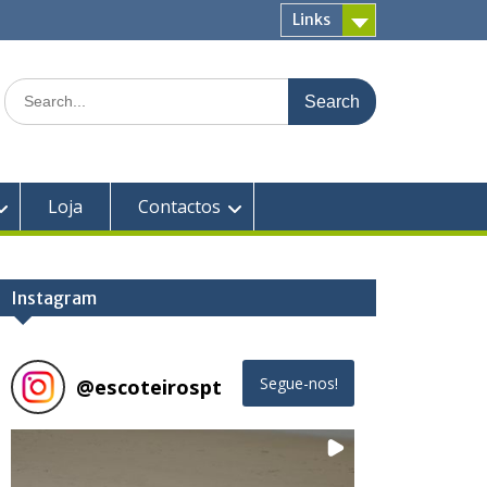
Links
Search
for:
Loja
Contactos
Instagram
@
escoteirospt
Segue-nos!