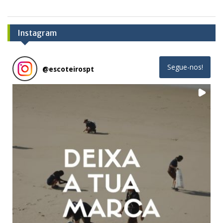
Instagram
Segue-nos!
@
escoteirospt