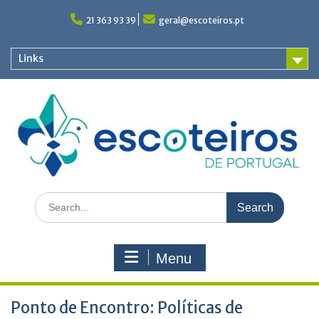
Skip
to
21 363 93 39
geral@escoteiros.pt
content
Links
Search
for:
Menu
Ponto de Encontro: Políticas de