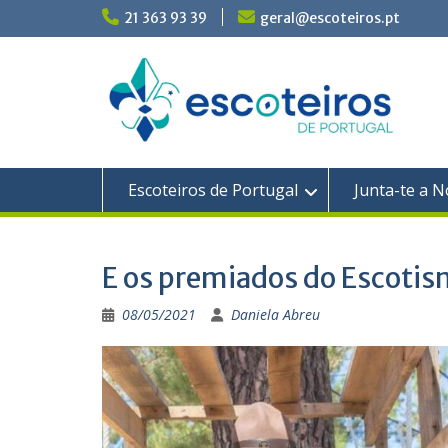
Skip
21 363 93 39
geral@escoteiros.pt
to
content
Escoteiros de Portugal
Junta-te a N
E os premiados do Escoti
08/05/2021
Daniela Abreu