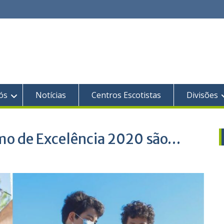
ós
Notícias
Centros Escotistas
Divisões
smo de Excelência 2020 são…