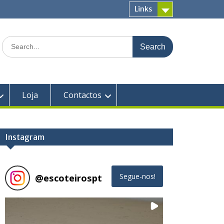
Links
Search
for:
Loja
Contactos
Instagram
@
escoteirospt
Segue-nos!