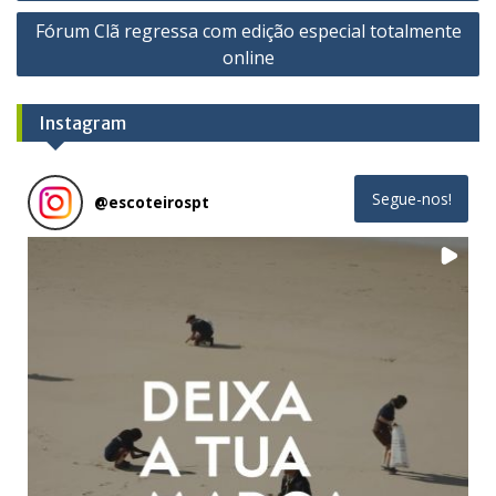
de
Fórum Clã regressa com edição especial totalmente
artigos
online
Instagram
Segue-nos!
@
escoteirospt