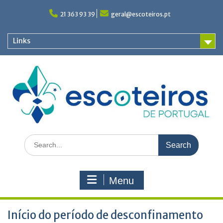
Skip
to
21 363 93 39
geral@escoteiros.pt
content
Links
Search
for:
Menu
Início do período de desconfinamento