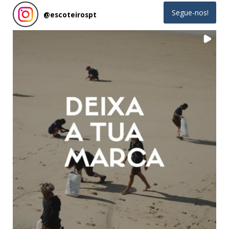
Segue-nos!
@
escoteirospt