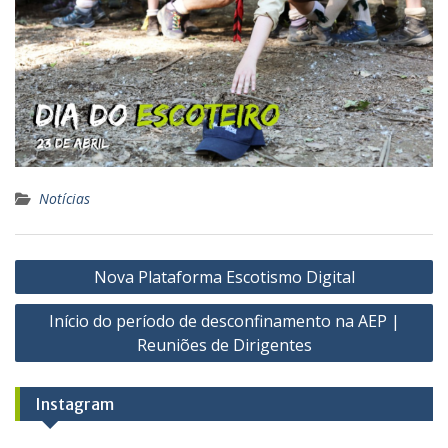
Notícias
Navegação
Nova Plataforma Escotismo Digital
de
Início do período de desconfinamento na AEP |
artigos
Reuniões de Dirigentes
Instagram