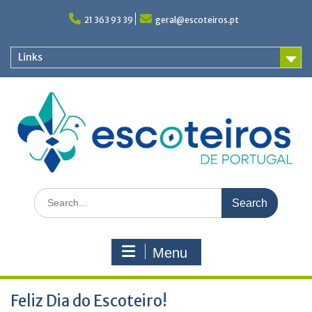
Skip
to
21 363 93 39
geral@escoteiros.pt
content
Links
Search
for:
Menu
Feliz Dia do Escoteiro!