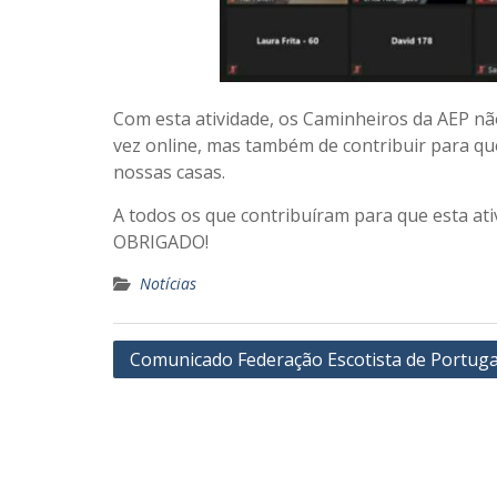
Com esta atividade, os Caminheiros da AEP não
vez online, mas também de contribuir para qu
nossas casas.
A todos os que contribuíram para que esta at
OBRIGADO!
Notícias
Navegação
Comunicado Federação Escotista de Portuga
de
artigos