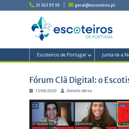
Skip
21 363 93 39
geral@escoteiros.pt
to
content
Escoteiros de Portugal
Junta-te a N
Fórum Clã Digital: o Escot
15/06/2020
Daniela Abreu