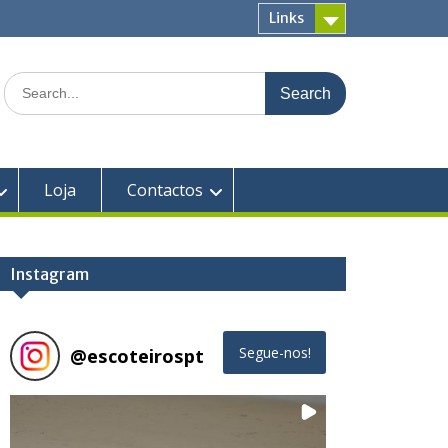
Links
Search
for:
Loja
Contactos
Instagram
@
escoteirospt
Segue-nos!