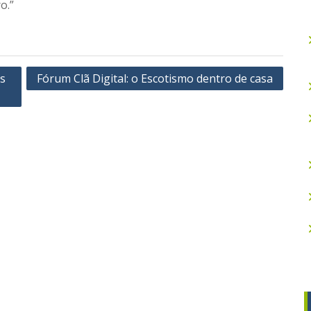
o.”
is
Fórum Clã Digital: o Escotismo dentro de casa