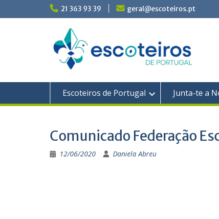
Skip
21 363 93 39
geral@escoteiros.pt
to
content
Escoteiros de Portugal
Junta-te a N
Comunicado Federação Esc
12/06/2020
Daniela Abreu