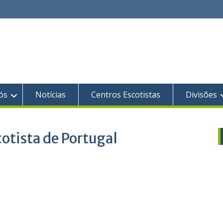
ós
Notícias
Centros Escotistas
Divisões
otista de Portugal