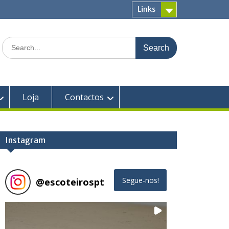
Links
Search
for:
Loja
Contactos
Instagram
@
escoteirospt
Segue-nos!