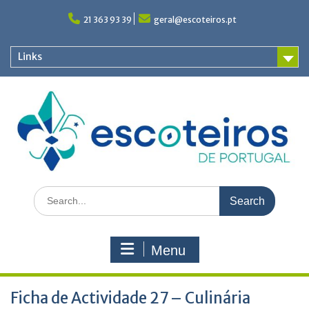
Skip
to
21 363 93 39
geral@escoteiros.pt
content
Links
Search
for:
Menu
Ficha de Actividade 27 – Culinária