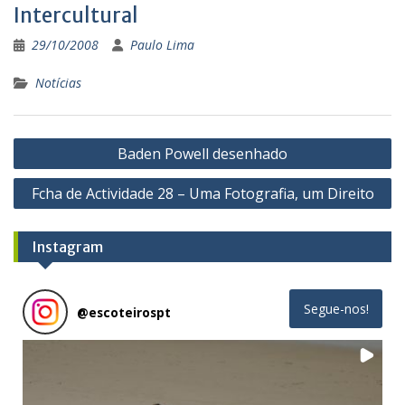
Intercultural
29/10/2008
Paulo Lima
Notícias
Navegação
Baden Powell desenhado
de
Fcha de Actividade 28 – Uma Fotografia, um Direito
artigos
Instagram
Segue-nos!
@
escoteirospt