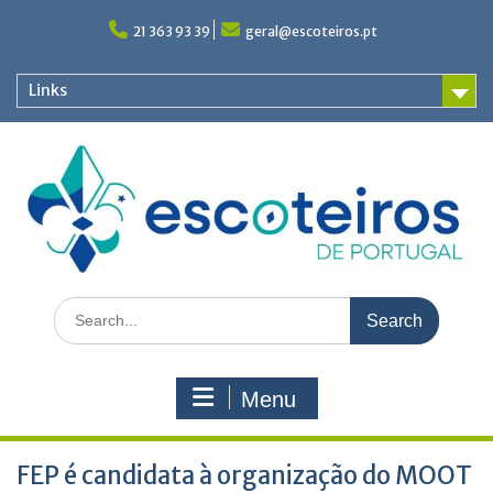
Skip
to
21 363 93 39
geral@escoteiros.pt
content
Links
Search
for:
Menu
FEP é candidata à organização do MOOT