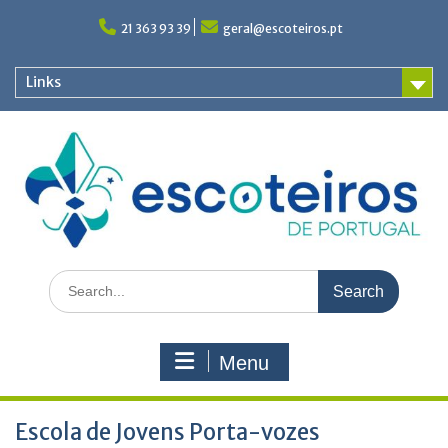
Skip
to
21 363 93 39
geral@escoteiros.pt
content
Links
Search
for:
Menu
Escola de Jovens Porta-vozes