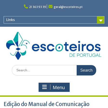
Skip
to
21 363 93 39
geral@escoteiros.pt
content
Links
Search
for:
Menu
Edição do Manual de Comunicação