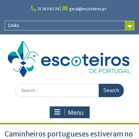
Skip
to
21 363 93 39
geral@escoteiros.pt
content
Links
Search
for:
Menu
Caminheiros portugueses estiveram no