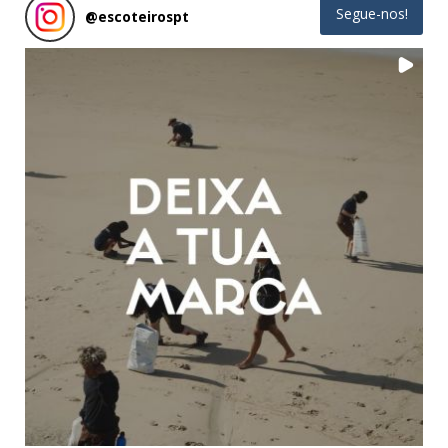
Segue-nos!
@
escoteirospt