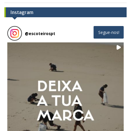
Instagram
Segue-nos!
@
escoteirospt