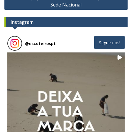
Sede Nacional
Instagram
Segue-nos!
@
escoteirospt