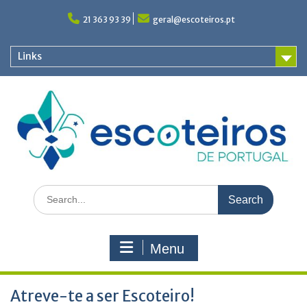
Skip
to
21 363 93 39
geral@escoteiros.pt
content
Links
Search
for:
Menu
Atreve-te a ser Escoteiro!