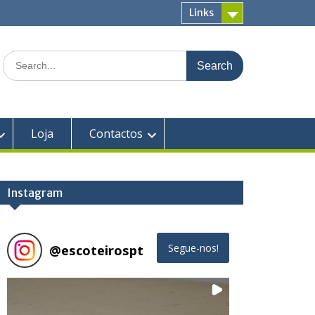
Links
Search
for:
Loja
Contactos
Instagram
@
escoteirospt
Segue-nos!