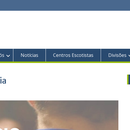
ós
Notícias
Centros Escotistas
Divisões
ia