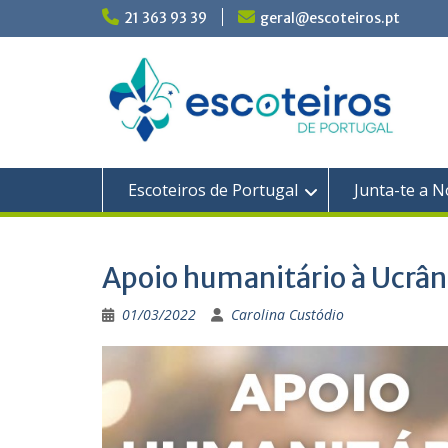
Skip
21 363 93 39
geral@escoteiros.pt
to
content
Escoteiros de Portugal
Junta-te a N
Apoio humanitário à Ucrân
01/03/2022
Carolina Custódio