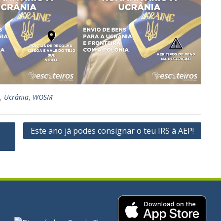
,
Ucrânia
,
WOSM
Este ano já podes consignar o teu IRS à AEP!