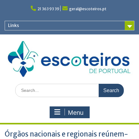
Skip
to
21 363 93 39
geral@escoteiros.pt
content
Links
Search
for:
Menu
Órgãos nacionais e regionais reúnem-