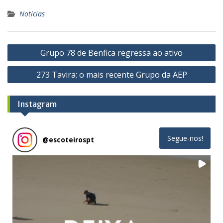
Notícias
Navegação
Grupo 78 de Benfica regressa ao ativo
de
273 Tavira: o mais recente Grupo da AEP
artigos
Instagram
Segue-nos!
@
escoteirospt