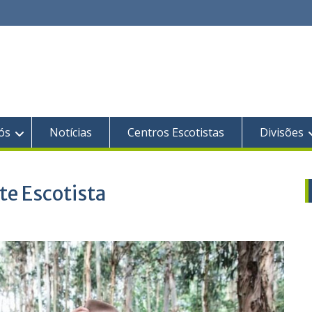
ós
Notícias
Centros Escotistas
Divisões
te Escotista