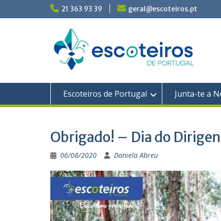
Skip
21 363 93 39
geral@escoteiros.pt
to
content
Escoteiros de Portugal
Junta-te a N
Obrigado! – Dia do Dirigen
06/08/2020
Daniela Abreu