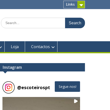
Links
Search
for:
Loja
Contactos
Instagram
@
escoteirospt
Segue-nos!