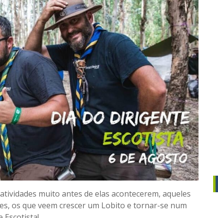
atividades muito antes de elas acontecerem, aqueles
s, os que veem crescer um Lobito e tornar-se num
 Escotista!