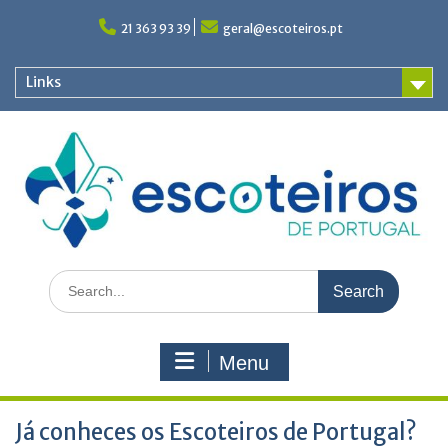
Skip
to
21 363 93 39
geral@escoteiros.pt
content
Links
Search
for:
Menu
Já conheces os Escoteiros de Portugal?