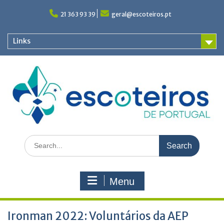
Skip
to
21 363 93 39
geral@escoteiros.pt
content
Links
Search
for:
Menu
Ironman 2022: Voluntários da AEP