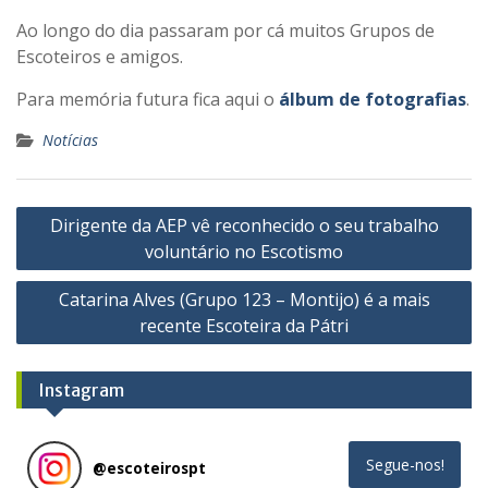
Ao longo do dia passaram por cá muitos Grupos de
Escoteiros e amigos.
Para memória futura fica aqui o
álbum de fotografias
.
Notícias
Navegação
Dirigente da AEP vê reconhecido o seu trabalho
de
voluntário no Escotismo
artigos
Catarina Alves (Grupo 123 – Montijo) é a mais
recente Escoteira da Pátri
Instagram
Segue-nos!
@
escoteirospt