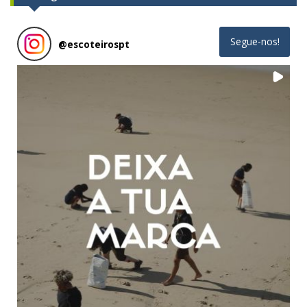
Segue-nos!
@
escoteirospt