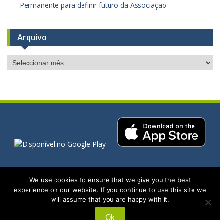
Permanente para definir futuro da Associação
Arquivo
Arquivo
We use cookies to ensure that we give you the best
Copyright. All rights reserved.
experience on our website. If you continue to use this site we
will assume that you are happy with it.
Proudly powered by WordPress
Ok