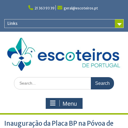
Skip
to
21 363 93 39
geral@escoteiros.pt
content
Links
Search
for:
Menu
Inauguração da Placa BP na Póvoa de