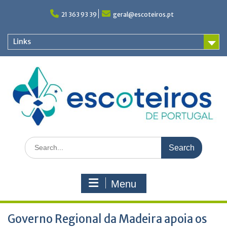
Skip
to
21 363 93 39
geral@escoteiros.pt
content
Links
Search
for:
Menu
Governo Regional da Madeira apoia os