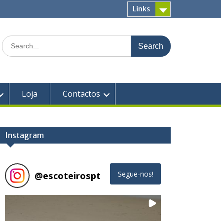
Links
Search
for:
Loja
Contactos
Instagram
@
escoteirospt
Segue-nos!