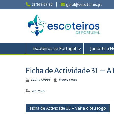
Skip
21 363 93 39
geral@escoteiros.pt
to
content
Escoteiros de Portugal
Junta-te a N
Ficha de Actividade 31 – A
06/02/2009
Paulo Lima
Notícias
Navegação
Ficha de Actividade 30 – Varia o teu Jogo