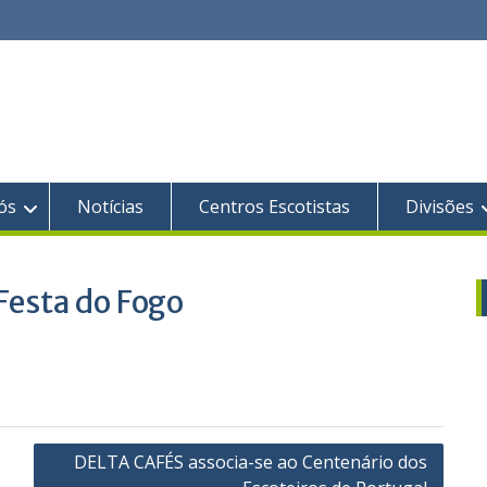
ós
Notícias
Centros Escotistas
Divisões
 Festa do Fogo
DELTA CAFÉS associa-se ao Centenário dos