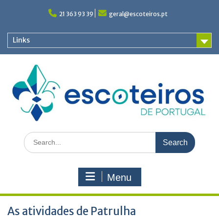
Skip
to
21 363 93 39
geral@escoteiros.pt
content
Links
Search
for:
Menu
As atividades de Patrulha