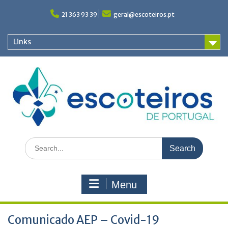
Skip
to
21 363 93 39
geral@escoteiros.pt
content
Links
Search
for:
Menu
Comunicado AEP – Covid-19