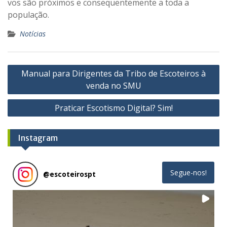
vos são próximos e consequentemente a toda a
população.
Notícias
Navegação
Manual para Dirigentes da Tribo de Escoteiros à
de
venda no SMU
artigos
Praticar Escotismo Digital? Sim!
Instagram
Segue-nos!
@
escoteirospt