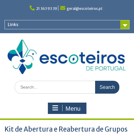
Skip
to
21 363 93 39
geral@escoteiros.pt
content
Links
Search
for:
Menu
Kit de Abertura e Reabertura de Grupos