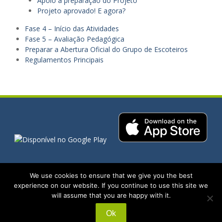
Apoio à preparação do Projeto
Projeto aprovado! E agora?
Fase 4 – Início das Atividades
Fase 5 – Avaliação Pedagógica
Preparar a Abertura Oficial do Grupo de Escoteiros
Regulamentos Principais
We use cookies to ensure that we give you the best
Copyright. All rights reserved.
experience on our website. If you continue to use this site we
will assume that you are happy with it.
Proudly powered by WordPress
Ok