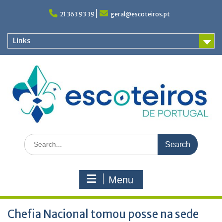
Skip
to
21 363 93 39
geral@escoteiros.pt
content
Links
Search
for:
Menu
Chefia Nacional tomou posse na sede