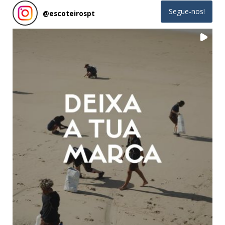
Segue-nos!
@
escoteirospt