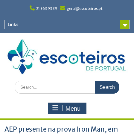
Skip
to
21 363 93 39
geral@escoteiros.pt
content
Links
Search
for:
Menu
AEP presente na prova Iron Man, em