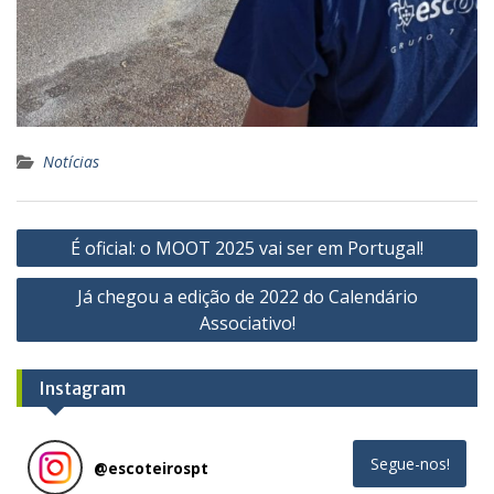
Notícias
Navegação
É oficial: o MOOT 2025 vai ser em Portugal!
de
Já chegou a edição de 2022 do Calendário
artigos
Associativo!
Instagram
Segue-nos!
@
escoteirospt