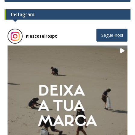
Instagram
Segue-nos!
@
escoteirospt