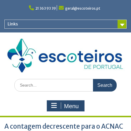
Skip
to
21 363 93 39
geral@escoteiros.pt
content
Links
Search
for:
Menu
A contagem decrescente para o ACNAC