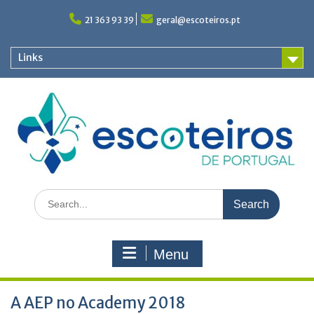
Skip
to
21 363 93 39
geral@escoteiros.pt
content
Links
Search
for:
Menu
A AEP no Academy 2018