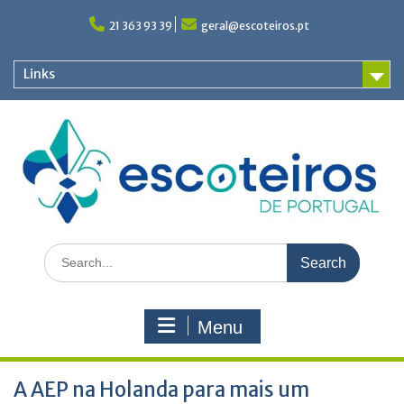
Skip
to
21 363 93 39
geral@escoteiros.pt
content
Links
Search
for:
Menu
A AEP na Holanda para mais um