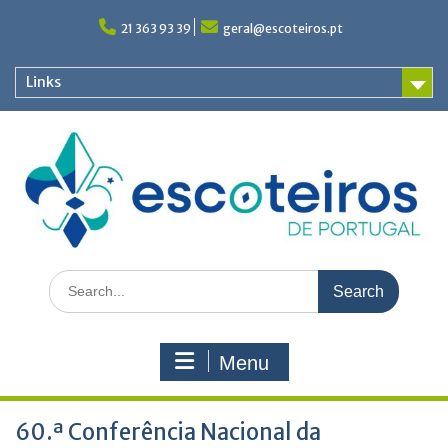
Skip
to
21 363 93 39
geral@escoteiros.pt
content
Links
Search
for:
Menu
60.ª Conferência Nacional da